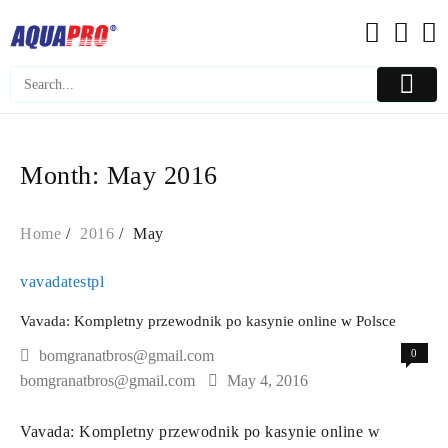
Skip
to
content
Month:
May 2016
Home
2016
May
vavadatestpl
Vavada: Kompletny przewodnik po kasynie online w Polsce
bomgranatbros@gmail.com
0
bomgranatbros@gmail.com
May 4, 2016
Vavada: Kompletny przewodnik po kasynie online w