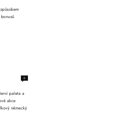
m způsobem
l bonusů
0
erní paleta a
ové akce
olkový německý