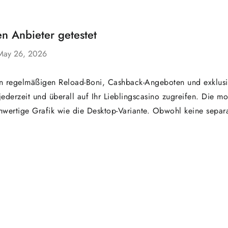
n Anbieter getestet
May 26, 2026
n regelmäßigen Reload-Boni, Cashback-Angeboten und exklusi
derzeit und überall auf Ihr Lieblingscasino zugreifen. Die mo
hochwertige Grafik wie die Desktop-Variante. Obwohl keine sepa