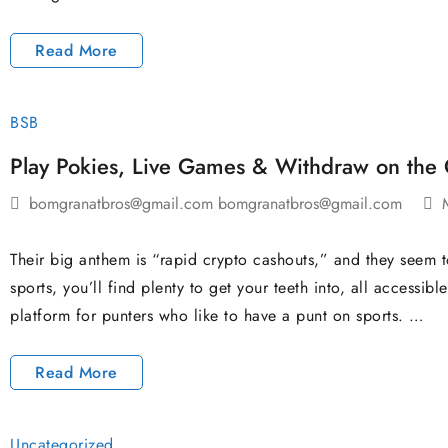
Bsb007
Read More
Bonus
Code
BSB
️
Play Pokies, Live Games & Withdraw on the
Unlock
bomgranatbros@gmail.com bomgranatbros@gmail.com
Exclusive
Casino
Their big anthem is “rapid crypto cashouts,” and they seem t
Rewards
sports, you’ll find plenty to get your teeth into, all accessi
platform for punters who like to have a punt on sports. …
Play
Read More
Pokies,
Live
Uncategorized