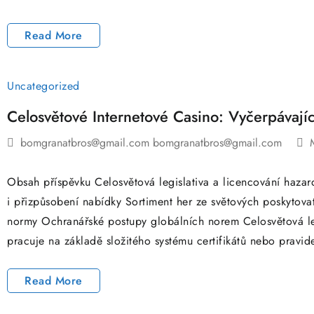
Hráče
Německá
Read More
On-
line
Uncategorized
Casino:
Celosvětové Internetové Casino: Vyčerpáva
Kompletní
bomgranatbros@gmail.com bomgranatbros@gmail.com
Manuál
Hazardním
Obsah příspěvku Celosvětová legislativa a licencování hazar
Světem
i přizpůsobení nabídky Sortiment her ze světových poskytov
Za
normy Ochranářské postupy globálních norem Celosvětová leg
pracuje na základě složitého systému certifikátů nebo pravid
Rheinem
Celosvětové
Read More
Internetové