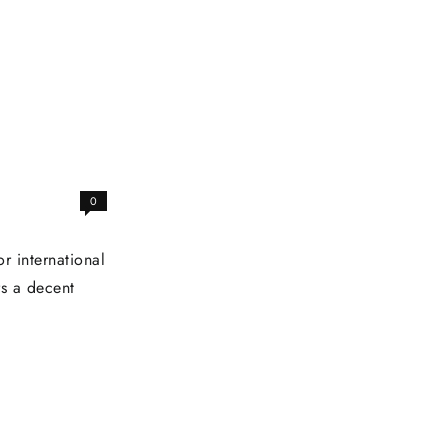
0
r international
rs a decent