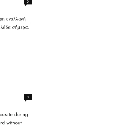
0
ορη εναλλαγή
λλάδα σήμερα.
0
ccurate during
rd without