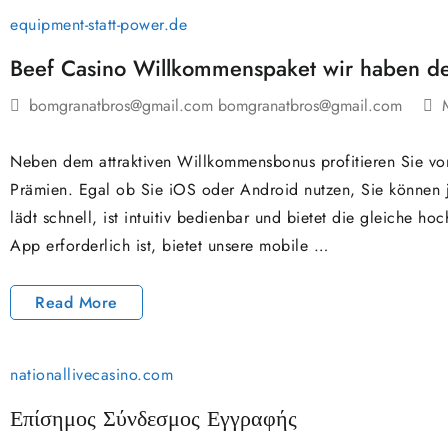
Casino:
equipment-statt-power.de
Vyčerpávající
Beef Casino Willkommenspaket wir haben de
Průvodce
bomgranatbros@gmail.com bomgranatbros@gmail.com
Celosvětovým
Hazardním
Neben dem attraktiven Willkommensbonus profitieren Sie vo
Hazardním
Prämien. Egal ob Sie iOS oder Android nutzen, Sie können je
Světem
lädt schnell, ist intuitiv bedienbar und bietet die gleiche 
App erforderlich ist, bietet unsere mobile …
Beef
Read More
Casino
Willkommenspaket
nationallivecasino.com
wir
Επίσημος Σύνδεσμος Εγγραφής
haben